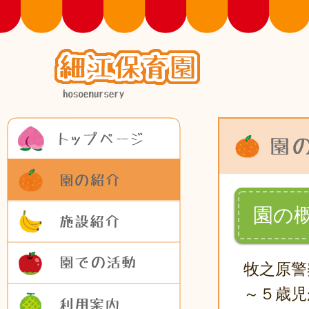
トップページ
園の紹介
施設紹介
園の
園での活動
牧之原警
利用案内
～５歳児