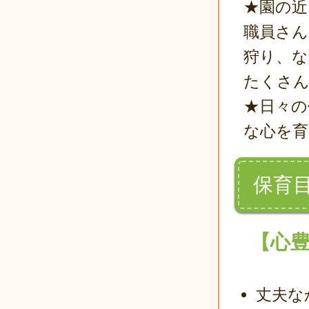
★園の近
職員さん
狩り、な
たくさ
★日々の
な心を育
保育
【心
丈夫な